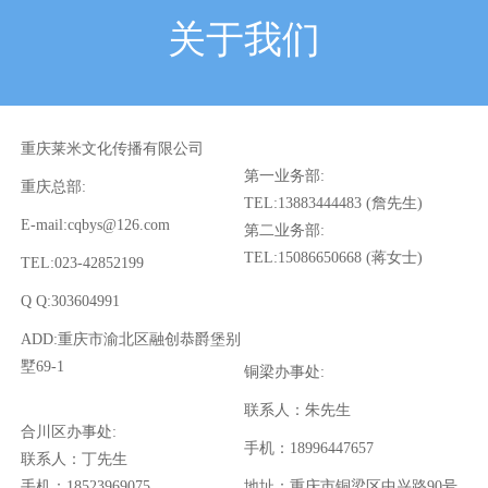
关于我们
重庆莱米文化传播有限公司
第一业务部:
重庆总部:
TEL:13883444483 (詹先生)
E-mail:cqbys@126.com
第二业务部:
TEL:15086650668 (蒋女士)
TEL:023-42852199
Q Q:303604991
ADD:重庆市渝北区融创恭爵堡别
墅69-1
铜梁办事处:
联系人：朱先生
合川区办事处:
手机：18996447657
联系人：丁先生
手机：18523969075
地址：重庆市铜梁区中兴路90号