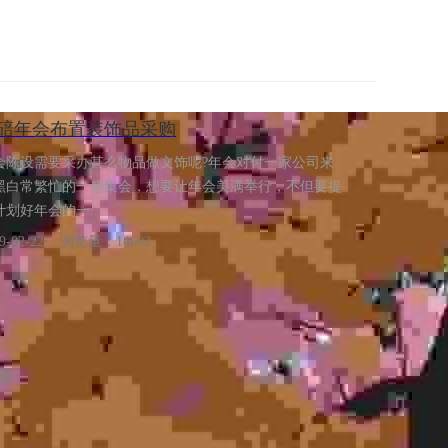
碚年会布置装饰品采购
会陈设需要采办甚么物品做文饰呢?年会对付一家公司来
黑白常繁忙的一趟集会，想要让年会美满举行，不但要提
计划好年会的一...
19-02-22 浏览量：14603