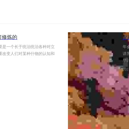
何修炼的
北
要是一个长于统治统治各种对立
年
重改变人们对某种什物的认知和
讲
早
20