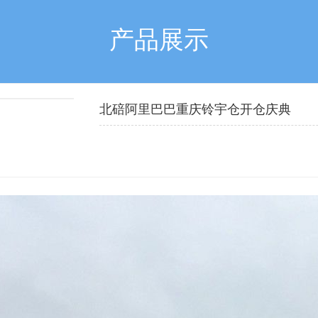
产品展示
北碚阿里巴巴重庆铃宇仓开仓庆典